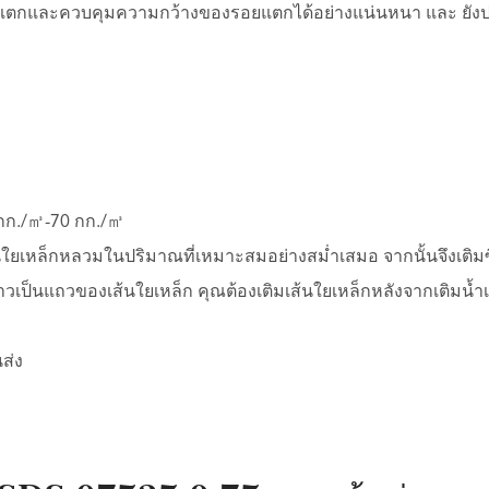
กและควบคุมความกว้างของรอยแตกได้อย่างแน่นหนา และ ยังปร
0 กก./㎥-70 กก./㎥
ใยเหล็กหลวมในปริมาณที่เหมาะสมอย่างสม่ำเสมอ จากนั้นจึงเติมซ
ป็นแถวของเส้นใยเหล็ก คุณต้องเติมเส้นใยเหล็กหลังจากเติมน้ำเพ
ส่ง